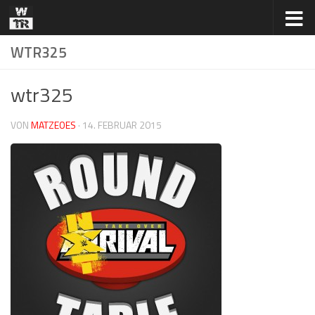
Zum Inhalt springen
WTR325
wtr325
VON
MATZEOES
·
14. FEBRUAR 2015