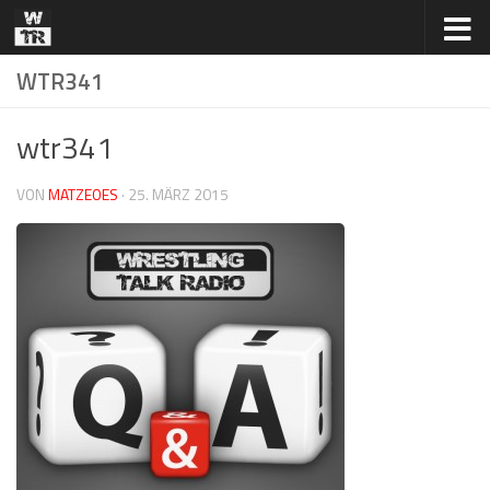
Zum Inhalt springen
WTR341
wtr341
VON
MATZEOES
·
25. MÄRZ 2015