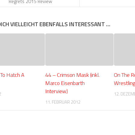
Regrets 2015 Review
DICH VIELLEICHT EBENFALLS INTERESSANT …
To Hatch A
44 – Crimson Mask (inkl.
On The R
Marco Eisenbarth
Wrestling
Interview)
2
12. DEZEM
11. FEBRUAR 2012