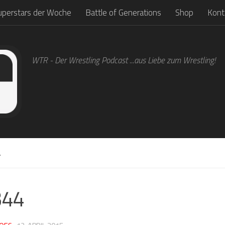
uperstars der Woche
Battle of Generations
Shop
Kont
WTR - Der Wrestling Podcast ...aus Liebe zum Wrestling!
4
344