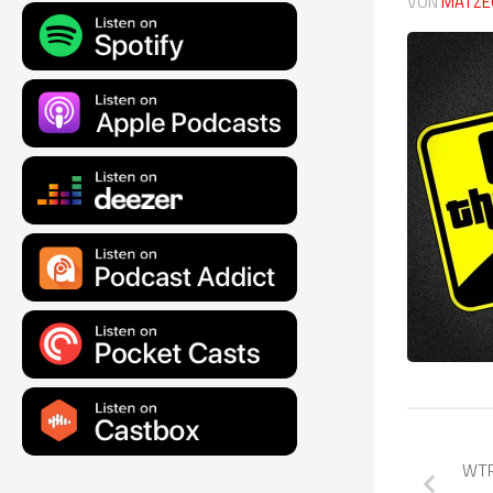
VON
MATZE
WTR