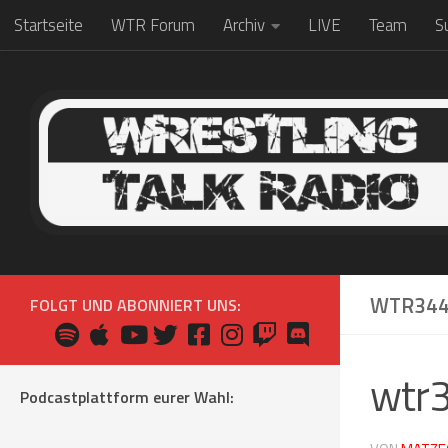
Startseite
WTR Forum
Archiv
LIVE
Team
S
Zum Inhalt springen
WTR34
FOLGT UND ABONNIERT UNS:
wtr
Podcastplattform eurer Wahl: