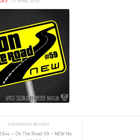
OES
·
13. APRIL 2015
VORHERIGER BEITRAG
344 – On The Road 59 – NEW No