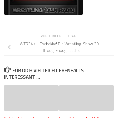
VORHERIGER BEITRAG
WTR347 – Tschakka! Die Wrestling-Show 39 –
#ToughEnough Lucha
FÜR DICH VIELLEICHT EBENFALLS
INTERESSANT …