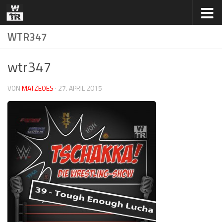
Zum Inhalt springen
WTR347
wtr347
VON
MATZEOES
·
27. APRIL 2015