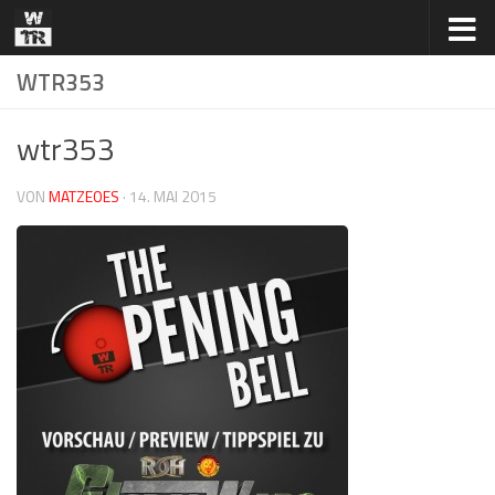
Zum Inhalt springen
WTR353
wtr353
VON
MATZEOES
·
14. MAI 2015