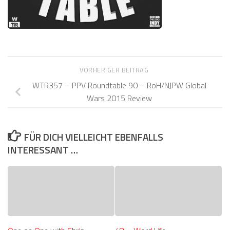
VORHERIGER BEITRAG
WTR357 – PPV Roundtable 90 – RoH/NJPW Global
Wars 2015 Review
FÜR DICH VIELLEICHT EBENFALLS
INTERESSANT …