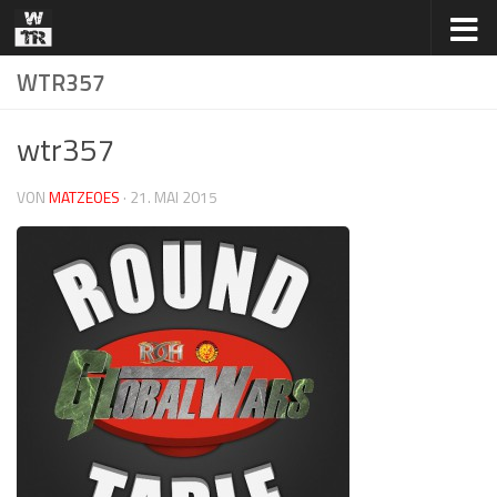
Zum Inhalt springen
WTR357
wtr357
VON
MATZEOES
·
21. MAI 2015