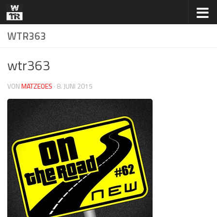
Zum Inhalt springen
WTR363
wtr363
VON
MATZEOES
·
8. JUNI 2015