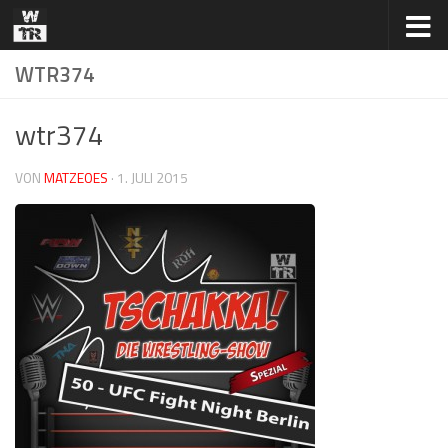
Zum Inhalt springen
WTR374
wtr374
VON
MATZEOES
·
1. JULI 2015