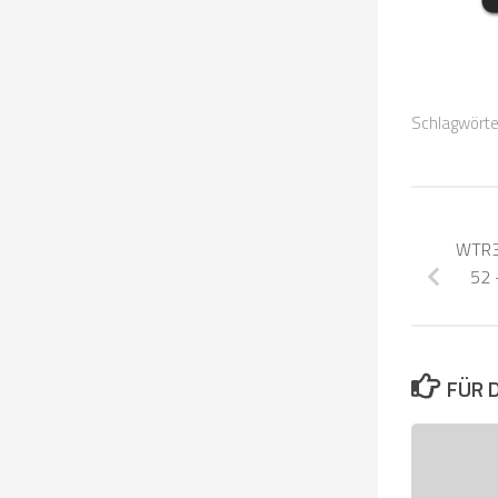
Schlagwörte
WTR37
52 
FÜR 