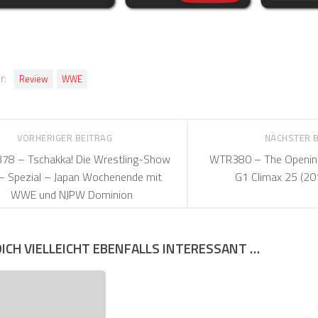
r:
Review
WWE
VORHERIGER BEITRAG
NÄCHSTER 
8 – Tschakka! Die Wrestling-Show
WTR380 – The Opening
– Spezial – Japan Wochenende mit
G1 Climax 25 (20
WWE und NJPW Dominion
DICH VIELLEICHT EBENFALLS INTERESSANT …