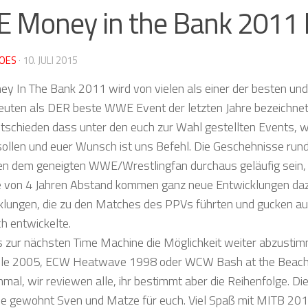
Money in the Bank 2011 
OES
·
10. JULI 2015
In The Bank 2011 wird von vielen als einer der besten und
uten als DER beste WWE Event der letzten Jahre bezeichnet
ntschieden dass unter den euch zur Wahl gestellten Events, 
ollen und euer Wunsch ist uns Befehl. Die Geschehnisse ru
en dem geneigten WWE/Wrestlingfan durchaus geläufig sein, 
e von 4 Jahren Abstand kommen ganz neue Entwicklungen daz
klungen, die zu den Matches des PPVs führten und gucken au
h entwickelte.
is zur nächsten Time Machine die Möglichkeit weiter abzustim
le 2005, ECW Heatwave 1998 oder WCW Bash at the Beach
hmal, wir reviewen alle, ihr bestimmt aber die Reihenfolge. D
e gewohnt Sven und Matze für euch. Viel Spaß mit MITB 201