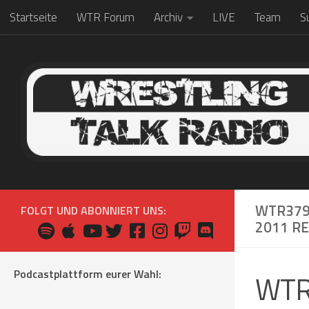
Startseite
WTR Forum
Archiv
LIVE
Team
S
Zum Inhalt springen
WTR379
FOLGT UND ABONNIERT UNS:
2011 R
Podcastplattform eurer Wahl:
WTR3