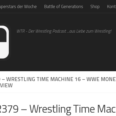
uperstars der Woche
Battle of Generations
Shop
Kont
WTR - Der Wrestling Podcast ...aus Liebe zum Wrestling!
 – WRESTLING TIME MACHINE 16 – WWE MONE
EVIEW
79 – Wrestling Time Mac