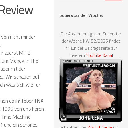
Review
Superstar der Woche:
Die Abstimmung zum Superstar
 von nicht minder
der Woche KW 52/2025 findet
.
ihr auf der Beitragsseite auf
wir zuerst MITB
unserem
YouTube Kanal
.
nd um Money In The
aber mit der
u. Wir schauen auf
ch was sich wie für
men ob ihr lieber TNA
 1996 von uns hören
ie Time Machine
1 und ein schönes
Schaut auf die
Wall of Fame
um