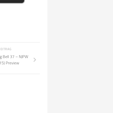
BEITRAG
 Bell 37 – NJPW
15) Preview