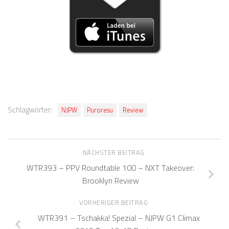
Schlagwörter:
NJPW
Puroresu
Review
NÄCHSTER BEITRAG
WTR393 – PPV Roundtable 100 – NXT Takeover:
Brooklyn Review
VORHERIGER BEITRAG
WTR391 – Tschakka! Spezial – NJPW G1 Climax