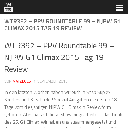
Zum Inhalt springen
WTR392 – PPV ROUNDTABLE 99 – NJPW G1
CLIMAX 2015 TAG 19 REVIEW
WTR392 – PPV Roundtable 99 –
NJPW G1 Climax 2015 Tag 19
Review
VON
MATZEOES
·
1. SEPTEMBER 2015
In den letzten Wochen haben wir euch in Snap Suplex
Shorties und 3 Tschakka! Spezial Ausgaben die ersten 18
Tage vom diesjährigen NJPW G1 Climax in Reviewform
geboten. Alles hat auf diese Show hingearbeitet… das Finale
des 25. G1 Climax. Wir haben uns zusammengesetzt und