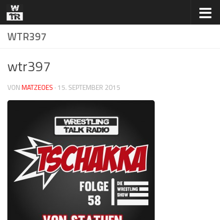
Zum Inhalt springen
WTR397
wtr397
VON
MATZEOES
·
15. SEPTEMBER 2015