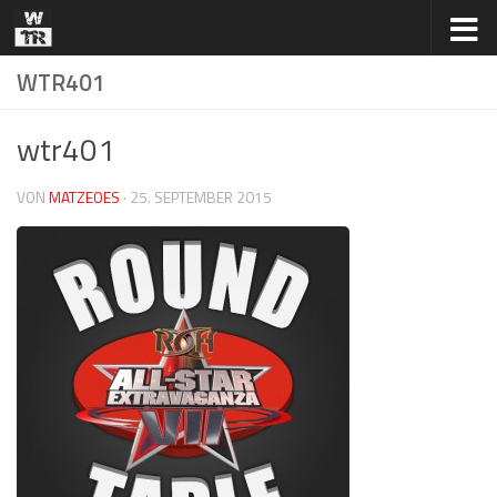
Zum Inhalt springen
WTR401
wtr401
VON
MATZEOES
·
25. SEPTEMBER 2015