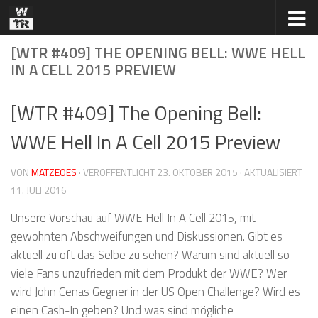
Zum Inhalt springen
[WTR #409] THE OPENING BELL: WWE HELL
IN A CELL 2015 PREVIEW
[WTR #409] The Opening Bell:
WWE Hell In A Cell 2015 Preview
VON
MATZEOES
· VERÖFFENTLICHT
23. OKTOBER 2015
· AKTUALISIERT
11. JULI 2016
Unsere Vorschau auf WWE Hell In A Cell 2015, mit
gewohnten Abschweifungen und Diskussionen. Gibt es
aktuell zu oft das Selbe zu sehen? Warum sind aktuell so
viele Fans unzufrieden mit dem Produkt der WWE? Wer
wird John Cenas Gegner in der US Open Challenge? Wird es
einen Cash-In geben? Und was sind mögliche