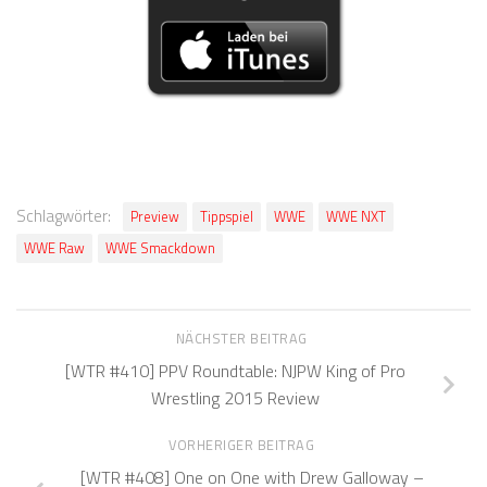
Schlagwörter:
Preview
Tippspiel
WWE
WWE NXT
WWE Raw
WWE Smackdown
NÄCHSTER BEITRAG
[WTR #410] PPV Roundtable: NJPW King of Pro
Wrestling 2015 Review
VORHERIGER BEITRAG
[WTR #408] One on One with Drew Galloway –