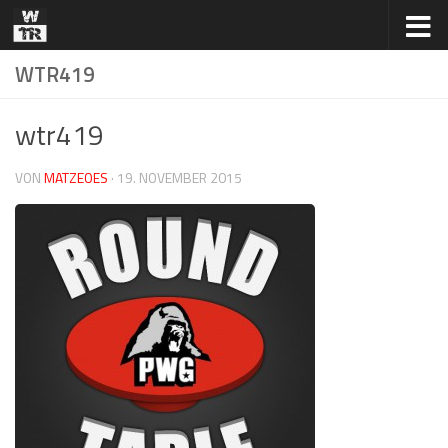
Zum Inhalt springen
WTR419
wtr419
VON
MATZEOES
·
19. NOVEMBER 2015