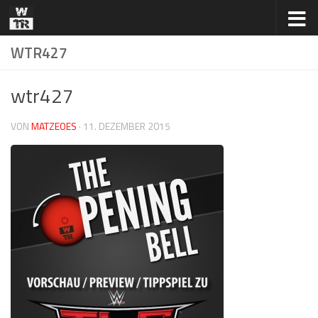
Zum Inhalt springen
WTR427
wtr427
VON
MATZEOES
·
11. DEZEMBER 2015