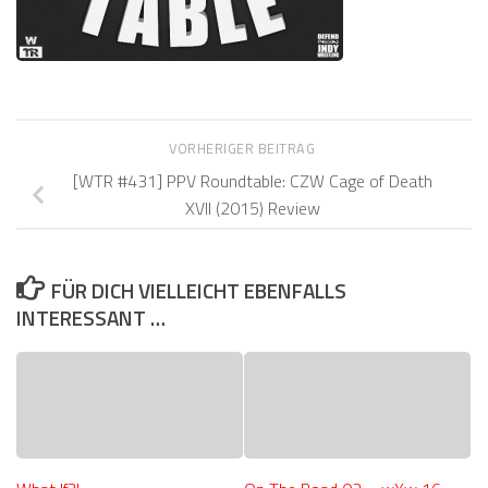
VORHERIGER BEITRAG
[WTR #431] PPV Roundtable: CZW Cage of Death
XVII (2015) Review
FÜR DICH VIELLEICHT EBENFALLS
INTERESSANT …