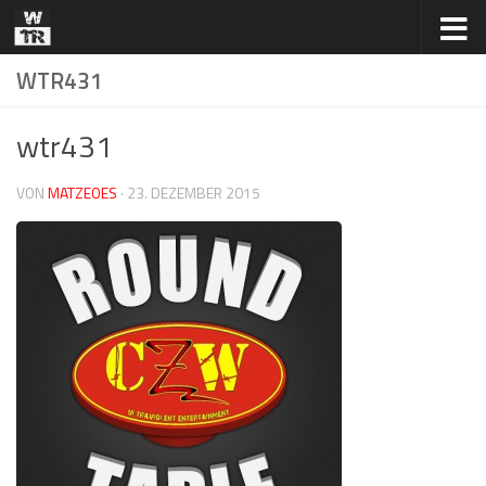
Zum Inhalt springen
WTR431
wtr431
VON
MATZEOES
·
23. DEZEMBER 2015