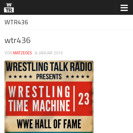
Zum Inhalt springen
WTR436
wtr436
VON
MATZEOES
·
8. JANUAR 2016