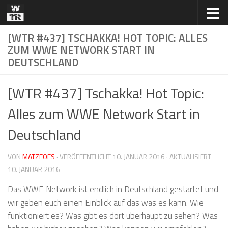
Zum Inhalt springen
[WTR #437] TSCHAKKA! HOT TOPIC: ALLES
ZUM WWE NETWORK START IN
DEUTSCHLAND
[WTR #437] Tschakka! Hot Topic:
Alles zum WWE Network Start in
Deutschland
VON
MATZEOES
· VERÖFFENTLICHT
10. JANUAR 2016
· AKTUALISIERT
10. JANUAR 2016
Das WWE Network ist endlich in Deutschland gestartet und
wir geben euch einen Einblick auf das was es kann. Wie
funktioniert es? Was gibt es dort überhaupt zu sehen? Was