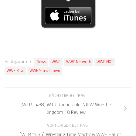
Schlagwörter:
News
WWE
WWE Network
WWE NXT
WWE Raw
WWE Smackdown
NÄCHSTER BEITRAG
[WTR #438] WTR Roundtable: NJPW Wrestle
Kingdom 10 Review
VORHERIGER BEITRAG
[WTR #436] Wrestling Time Machine: WWE Hall of