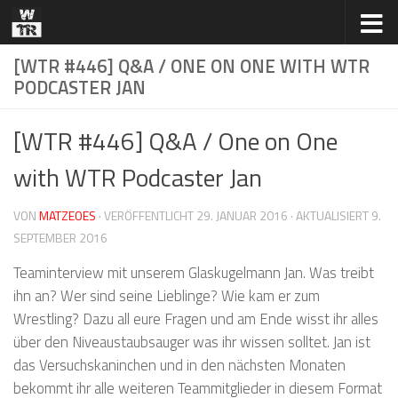
Zum Inhalt springen
[WTR #446] Q&A / ONE ON ONE WITH WTR
PODCASTER JAN
[WTR #446] Q&A / One on One
with WTR Podcaster Jan
VON
MATZEOES
· VERÖFFENTLICHT
29. JANUAR 2016
· AKTUALISIERT
9.
SEPTEMBER 2016
Teaminterview mit unserem Glaskugelmann Jan. Was treibt
ihn an? Wer sind seine Lieblinge? Wie kam er zum
Wrestling? Dazu all eure Fragen und am Ende wisst ihr alles
über den Niveaustaubsauger was ihr wissen solltet. Jan ist
das Versuchskaninchen und in den nächsten Monaten
bekommt ihr alle weiteren Teammitglieder in diesem Format