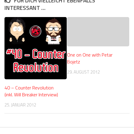
FÜR DICH VIELLEICHT EBENFALLS
INTERESSANT …
One on One with Petar
Bojetz
29. AUGUST 2012
40 – Counter Revolution
(inkl. Will Breaker Interview)
25. JANUAR 2012