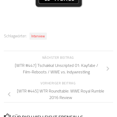
Schlagwörter:
Interview
NÄCHSTER BEITRAG
[WTR #447] Tschakka! Unscripted 01: Kayfabe /
Film-Reboots / WWE vs. Indywrestling
VORHERIGER BEITRAG
[WTR #445] WTR Roundtable: WWE Royal Rumble
2016 Review