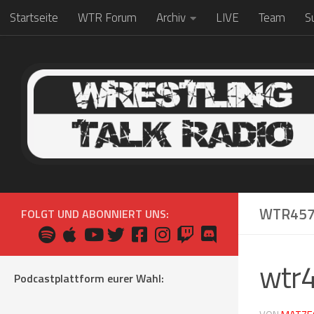
Startseite
WTR Forum
Archiv
LIVE
Team
S
Zum Inhalt springen
WTR45
FOLGT UND ABONNIERT UNS:
wtr
Podcastplattform eurer Wahl: