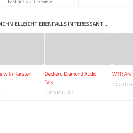
Fastlane 2016 Review
DICH VIELLEICHT EBENFALLS INTERESSANT …
e with Karsten
Deckard Diamond Audio
WTR Arch
Talk
10. OKTOB
12
1. JANUAR 2001