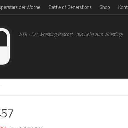
uperstars der Woche
Battle of Generations
Shop
Kont
WTR - Der Wrestling Podcast ...aus Liebe zum Wrestling!
7
457