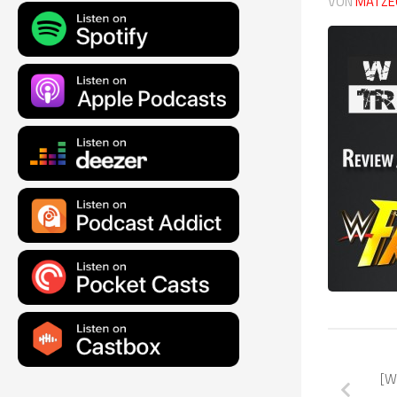
VON
MATZE
[W