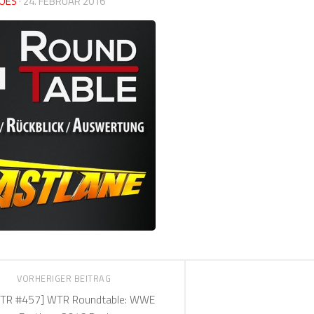
OES
·
24. FEBRUAR 2016
VORHERIGER BEITRAG
TR #457] WTR Roundtable: WWE