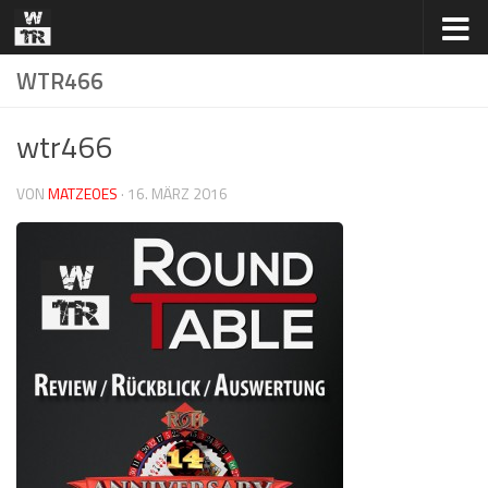
Zum Inhalt springen
WTR466
wtr466
VON
MATZEOES
·
16. MÄRZ 2016