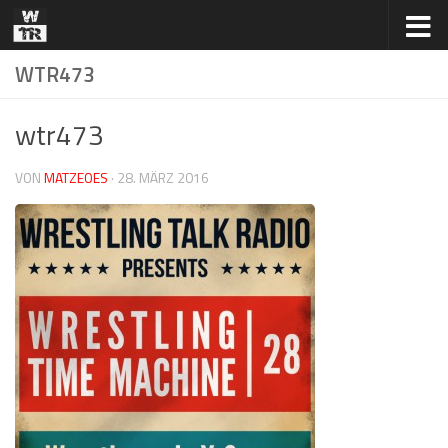
Zum Inhalt springen
WTR473
wtr473
VON
MATZEOES
·
28. MÄRZ 2016