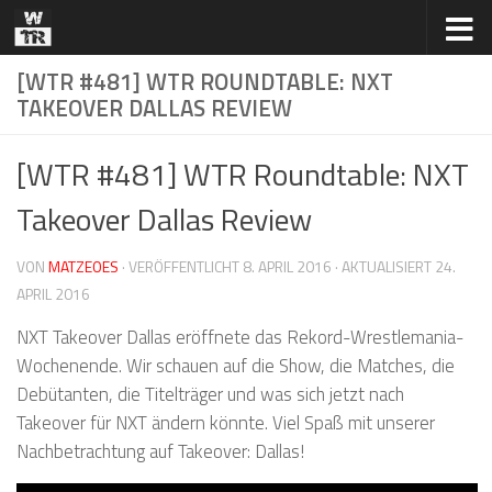
Zum Inhalt springen
[WTR #481] WTR ROUNDTABLE: NXT
TAKEOVER DALLAS REVIEW
[WTR #481] WTR Roundtable: NXT
Takeover Dallas Review
VON
MATZEOES
· VERÖFFENTLICHT
8. APRIL 2016
· AKTUALISIERT
24.
APRIL 2016
NXT Takeover Dallas eröffnete das Rekord-Wrestlemania-
Wochenende. Wir schauen auf die Show, die Matches, die
Debütanten, die Titelträger und was sich jetzt nach
Takeover für NXT ändern könnte. Viel Spaß mit unserer
Nachbetrachtung auf Takeover: Dallas!