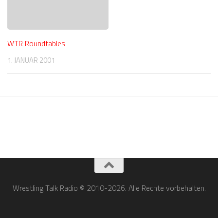
WTR Roundtables
1. JANUAR 2001
Wrestling Talk Radio © 2010-2026. Alle Rechte vorbehalten.