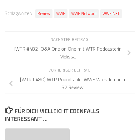
Schlagwörter:
Review
WWE
WWE Network
WWE NXT
NÄCHSTER BEITRAG
[WTR #482] Q&A One on One mit WTR Podcasterin
Melissa
VORHERIGER BEITRAG
[WTR #480] WTR Roundtable: WWE Wrestlemania
32 Review
FÜR DICH VIELLEICHT EBENFALLS
INTERESSANT …