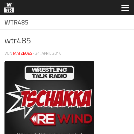
Zum Inhalt springen
WTR485
wtr485
VON
MATZEOES
·
24. APRIL 2016