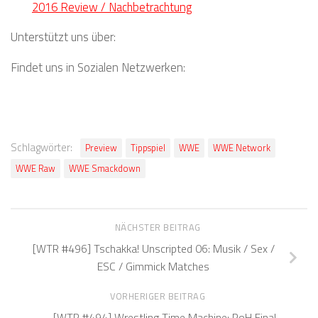
2016 Review / Nachbetrachtung
Unterstützt uns über:
Findet uns in Sozialen Netzwerken:
Schlagwörter:
Preview
Tippspiel
WWE
WWE Network
WWE Raw
WWE Smackdown
NÄCHSTER BEITRAG
[WTR #496] Tschakka! Unscripted 06: Musik / Sex /
ESC / Gimmick Matches
VORHERIGER BEITRAG
[WTR #494] Wrestling Time Machine: RoH Final