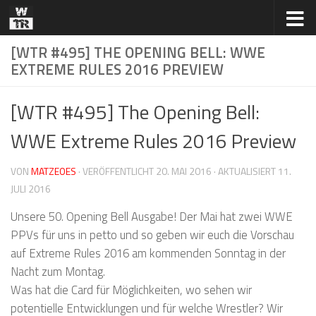
Zum Inhalt springen
[WTR #495] THE OPENING BELL: WWE
EXTREME RULES 2016 PREVIEW
[WTR #495] The Opening Bell:
WWE Extreme Rules 2016 Preview
VON
MATZEOES
· VERÖFFENTLICHT
20. MAI 2016
· AKTUALISIERT
11.
JULI 2016
Unsere 50. Opening Bell Ausgabe! Der Mai hat zwei WWE
PPVs für uns in petto und so geben wir euch die Vorschau
auf Extreme Rules 2016 am kommenden Sonntag in der
Nacht zum Montag.
Was hat die Card für Möglichkeiten, wo sehen wir
potentielle Entwicklungen und für welche Wrestler? Wir