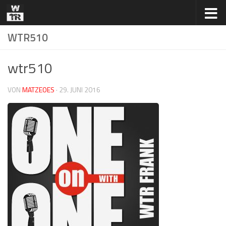
Zum Inhalt springen
WTR510
wtr510
VON
MATZEOES
·
29. JUNI 2016