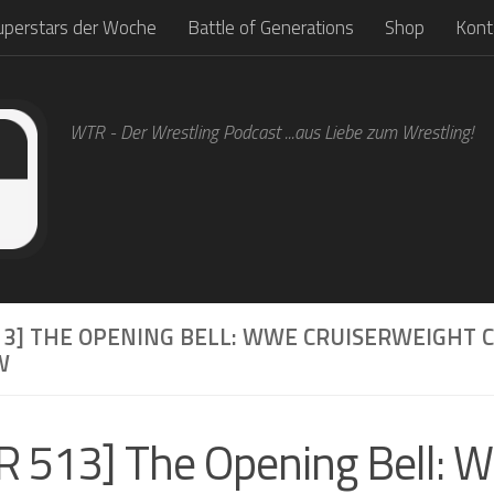
uperstars der Woche
Battle of Generations
Shop
Kont
WTR - Der Wrestling Podcast ...aus Liebe zum Wrestling!
3] THE OPENING BELL: WWE CRUISERWEIGHT CL
W
 513] The Opening Bell: