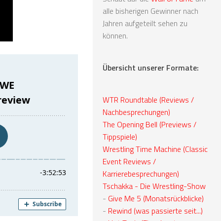
alle bisherigen Gewinner nach
Jahren aufgeteilt sehen zu
können.
Übersicht unserer Formate:
WTR Roundtable (Reviews /
Nachbesprechungen)
The Opening Bell (Previews /
Tippspiele)
Wrestling Time Machine (Classic
Event Reviews /
Karrierebesprechungen)
Tschakka - Die Wrestling-Show
-
Give Me 5 (Monatsrückblicke)
-
Rewind (was passierte seit...)