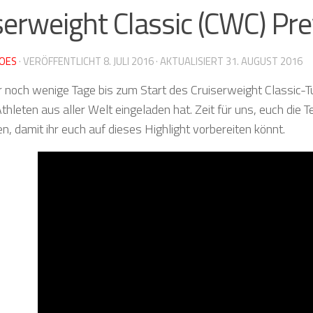
serweight Classic (CWC) Pr
OES
· VERÖFFENTLICHT
8. JULI 2016
· AKTUALISIERT
31. AUGUST 2016
r noch wenige Tage bis zum Start des Cruiserweight Classic-Tu
leten aus aller Welt eingeladen hat. Zeit für uns, euch die T
en, damit ihr euch auf dieses Highlight vorbereiten könnt.