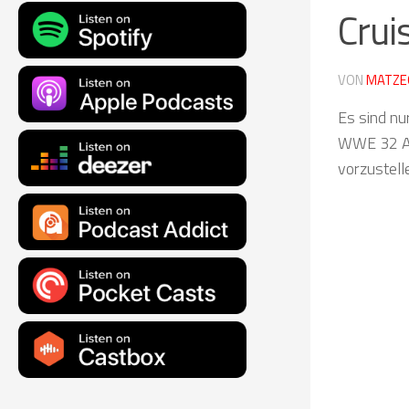
Crui
VON
MATZE
Es sind nu
WWE 32 Ath
vorzustell