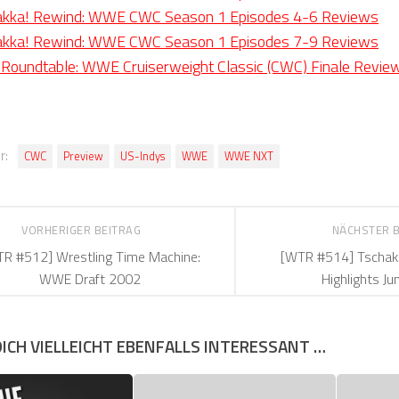
hakka! Rewind: WWE CWC Season 1 Episodes 4-6 Reviews
hakka! Rewind: WWE CWC Season 1 Episodes 7-9 Reviews
Roundtable: WWE Cruiserweight Classic (CWC) Finale Revie
r:
CWC
Preview
US-Indys
WWE
WWE NXT
VORHERIGER BEITRAG
NÄCHSTER 
R #512] Wrestling Time Machine:
[WTR #514] Tschakk
WWE Draft 2002
Highlights Ju
DICH VIELLEICHT EBENFALLS INTERESSANT …