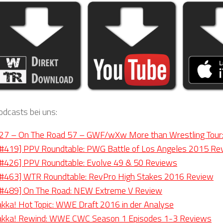
odcasts bei uns:
7 – On The Road 57 – GWF/wXw More than Wrestling Tour: 
#419] PPV Roundtable: PWG Battle of Los Angeles 2015 Re
#426] PPV Roundtable: Evolve 49 & 50 Reviews
#463] WTR Roundtable: RevPro High Stakes 2016 Review
#489] On The Road: NEW Extreme V Review
akka! Hot Topic: WWE Draft 2016 in der Analyse
hakka! Rewind: WWE CWC Season 1 Episodes 1-3 Reviews