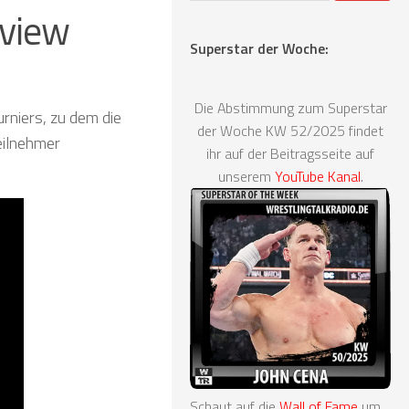
eview
Superstar der Woche:
Die Abstimmung zum Superstar
rniers, zu dem die
der Woche KW 52/2025 findet
eilnehmer
ihr auf der Beitragsseite auf
unserem
YouTube Kanal
.
Schaut auf die
Wall of Fame
um