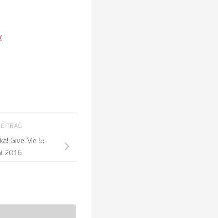
w
BEITRAG
a! Give Me 5:
ni 2016