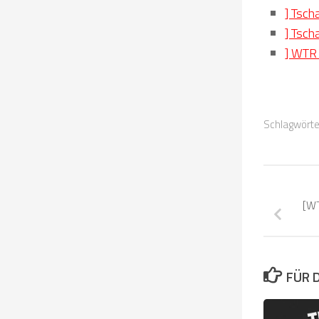
] Tsc
] Tsc
] WTR 
Schlagwörte
[WT
FÜR 