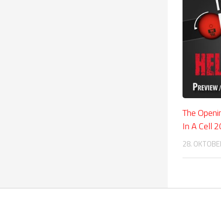
The Openi
In A Cell 
28. OKTOBE