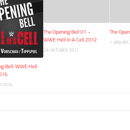
The Opening Bell 01 –
The Openi
WWE Hell In A Cell 2012
1. JANUAR 
29. OKTOBER 2012
ng Bell: WWE Hell
2016
R 2016