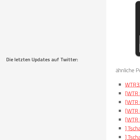
Die letzten Updates auf Twitter:
ähnliche P
WTR32
[WTR 
[WTR 
[WTR 
[WTR 
] Tsch
] Tsc