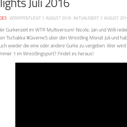
lights Juli 2016
OES
· VERÖFFENTLICHT
7. AUGUST 2016
· AKTUALISIERT
7. AUGUST 201
der Gurkenzeit im WTR Multiversum! Nicole, Jan und Willi reden
on Tschakka #Giveme5 über den Wrestling Monat Juli und hab
auch wieder die eine oder andere Gurke zu vergeben. Wer wird
mmer 1 im Wrestlingsport? Findet es heraus!