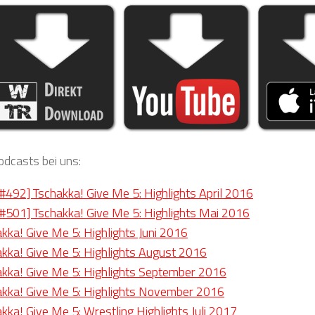
odcasts bei uns:
492] Tschakka! Give Me 5: Highlights April 2016
501] Tschakka! Give Me 5: Highlights Mai 2016
akka! Give Me 5: Highlights Juni 2016
akka! Give Me 5: Highlights August 2016
akka! Give Me 5: Highlights September 2016
akka! Give Me 5: Highlights November 2016
akka! Give Me 5: Wrestling Highlights Juli 2017