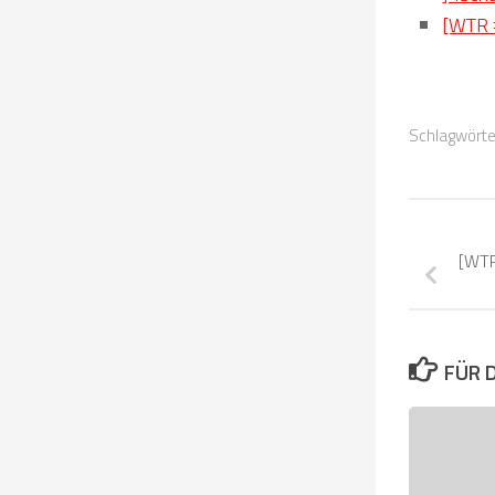
[WTR #
Schlagwörte
[WTR
FÜR 