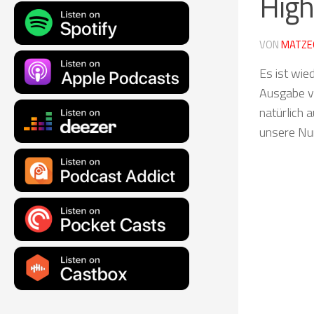
High
VON
MATZE
Es ist wie
Ausgabe v
natürlich 
unsere Nu