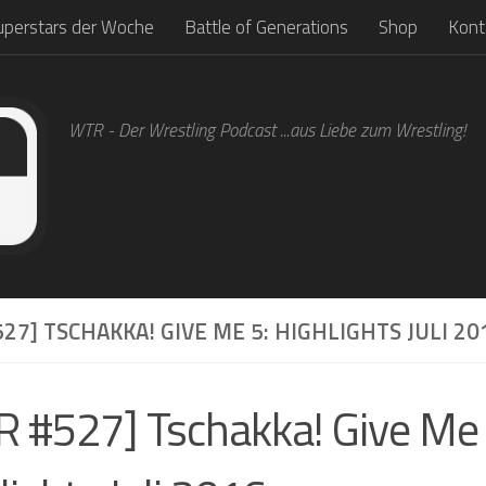
uperstars der Woche
Battle of Generations
Shop
Kont
WTR - Der Wrestling Podcast ...aus Liebe zum Wrestling!
27] TSCHAKKA! GIVE ME 5: HIGHLIGHTS JULI 20
 #527] Tschakka! Give Me 