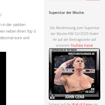
Superstar der Woche:
6
 in der siebten
Die Abstimmung zum Superstar
en neben ihren Top 5
der Woche KW 52/2025 findet
 diesmal eure und
ihr auf der Beitragsseite auf
unserem
YouTube Kanal
.
Schaut auf die
Wall of Fame
um