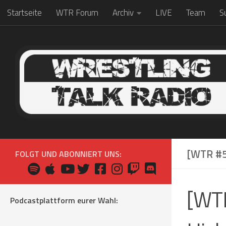
Startseite
WTR Forum
Archiv
LIVE
Team
S
Zum Inhalt springen
[WTR #5
FOLGT UND ABONNIERT UNS:
[WTR
Podcastplattform eurer Wahl: