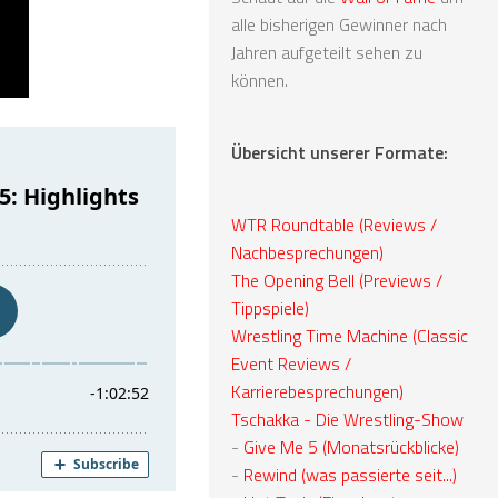
alle bisherigen Gewinner nach
Jahren aufgeteilt sehen zu
können.
Übersicht unserer Formate:
WTR Roundtable (Reviews /
Nachbesprechungen)
The Opening Bell (Previews /
Tippspiele)
Wrestling Time Machine (Classic
Event Reviews /
Karrierebesprechungen)
Tschakka - Die Wrestling-Show
-
Give Me 5 (Monatsrückblicke)
-
Rewind (was passierte seit...)