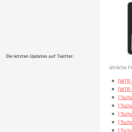
Die letzten Updates auf Twitter:
ähnliche P
[WTR #
[WTR #
] Tsch
] Tsch
] Tsch
] Tsch
] Tsch