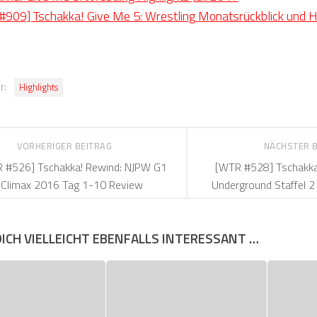
909] Tschakka! Give Me 5: Wrestling Monatsrückblick und Hi
r:
Highlights
VORHERIGER BEITRAG
NÄCHSTER 
 #526] Tschakka! Rewind: NJPW G1
[WTR #528] Tschakka
Climax 2016 Tag 1-10 Review
Underground Staffel 
DICH VIELLEICHT EBENFALLS INTERESSANT …