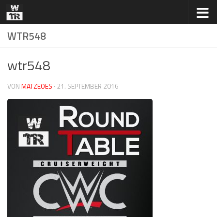
Zum Inhalt springen
WTR548
wtr548
VON
MATZEOES
·
21. SEPTEMBER 2016