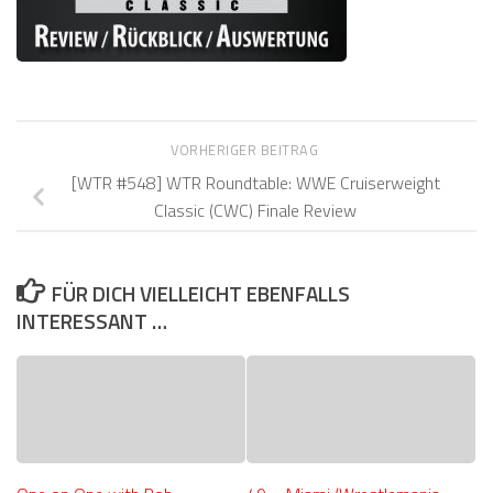
VORHERIGER BEITRAG
[WTR #548] WTR Roundtable: WWE Cruiserweight
Classic (CWC) Finale Review
FÜR DICH VIELLEICHT EBENFALLS
INTERESSANT …