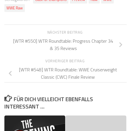
WWE Raw
NÄCHSTER BEITRAG
[WTR #550] WTR Roundtable: Progress Chapter 34
& 35 Reviews
VORHERIGER BEITRAG
[WTR #548] WTR Roundtable: WWE Cruiserweight
Classic (CWC) Finale Review
FÜR DICH VIELLEICHT EBENFALLS
INTERESSANT …