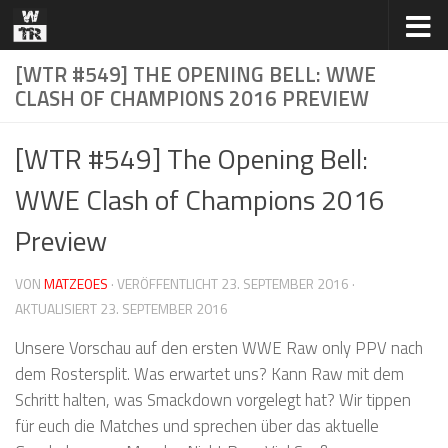
Zum Inhalt springen
[WTR #549] THE OPENING BELL: WWE
CLASH OF CHAMPIONS 2016 PREVIEW
[WTR #549] The Opening Bell:
WWE Clash of Champions 2016
Preview
VON
MATZEOES
· VERÖFFENTLICHT
23. SEPTEMBER 2016
·
AKTUALISIERT
23. SEPTEMBER 2016
Unsere Vorschau auf den ersten WWE Raw only PPV nach
dem Rostersplit. Was erwartet uns? Kann Raw mit dem
Schritt halten, was Smackdown vorgelegt hat? Wir tippen
für euch die Matches und sprechen über das aktuelle