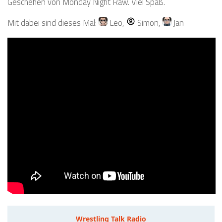
Geschehen von Monday Night Raw. Viel Spaß.
Mit dabei sind dieses Mal:
Leo
,
Simon
,
Jan