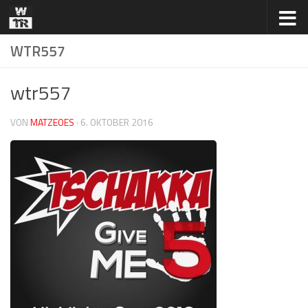
Zum Inhalt springen
WTR557
wtr557
VON
MATZEOES
·
6. OKTOBER 2016