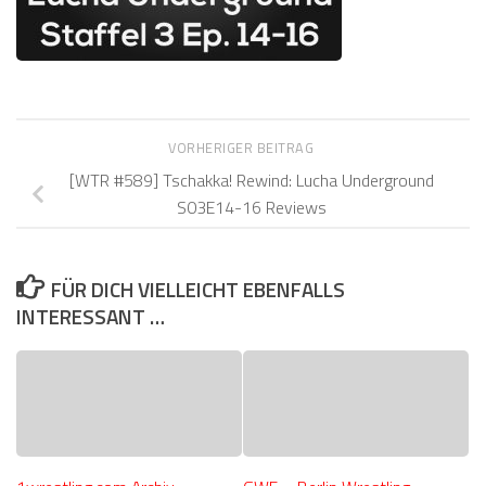
VORHERIGER BEITRAG
[WTR #589] Tschakka! Rewind: Lucha Underground
S03E14-16 Reviews
FÜR DICH VIELLEICHT EBENFALLS
INTERESSANT …