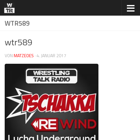
Zum Inhalt springen
WTR589
wtr589
VON
MATZEOES
·
4. JANUAR 2017