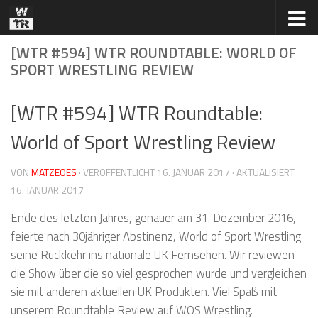
Zum Inhalt springen
[WTR #594] WTR ROUNDTABLE: WORLD OF
SPORT WRESTLING REVIEW
[WTR #594] WTR Roundtable:
World of Sport Wrestling Review
VON
MATZEOES
· VERÖFFENTLICHT
16. JANUAR 2017
· AKTUALISIERT
16. JANUAR 2017
Ende des letzten Jahres, genauer am 31. Dezember 2016,
feierte nach 30jähriger Abstinenz, World of Sport Wrestling
seine Rückkehr ins nationale UK Fernsehen. Wir reviewen
die Show über die so viel gesprochen wurde und vergleichen
sie mit anderen aktuellen UK Produkten. Viel Spaß mit
unserem Roundtable Review auf WOS Wrestling.