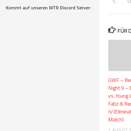
C
Kommt auf unseren WTR Discord Server:
FÜR 
GWF – Ber
Night 9 – 
vs. Young 
Fabz & Re
IV (Elimin
Match)
7. AUGUST 