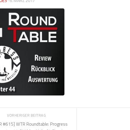
OES
·
6. MÄRZ 2017
VORHERIGER BEITRAG
 #615] WTR Roundtable: Progress