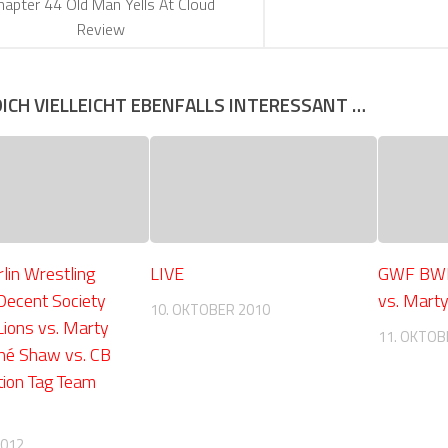
hapter 44 Old Man Yells At Cloud
Review
DICH VIELLEICHT EBENFALLS INTERESSANT …
lin Wrestling
LIVE
GWF BWN 
Decent Society
vs. Mart
10. OKTOBER 2010
Lions vs. Marty
11. OKTOB
né Shaw vs. CB
ation Tag Team
2012