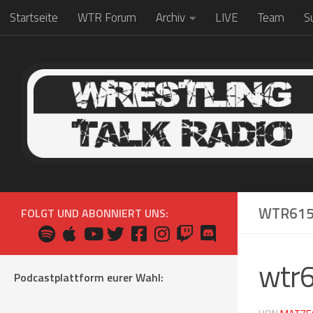
Startseite
WTR Forum
Archiv
LIVE
Team
S
Zum Inhalt springen
WTR61
FOLGT UND ABONNIERT UNS:
wtr
Podcastplattform eurer Wahl: