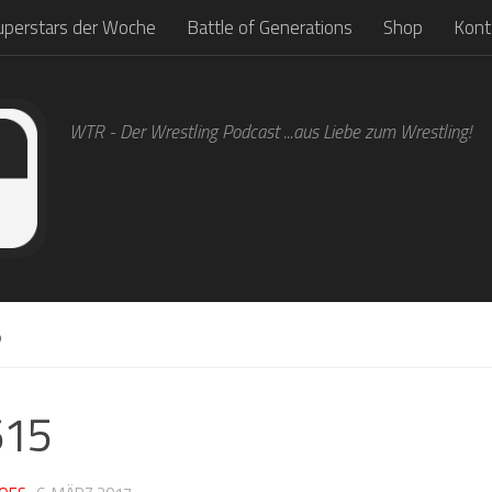
uperstars der Woche
Battle of Generations
Shop
Kont
WTR - Der Wrestling Podcast ...aus Liebe zum Wrestling!
5
615