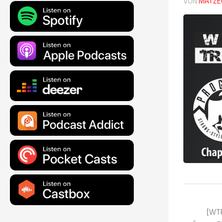
VON
MATZE
[WTR