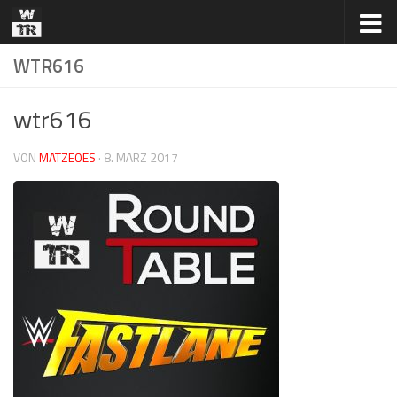
Zum Inhalt springen
WTR616
wtr616
VON
MATZEOES
·
8. MÄRZ 2017