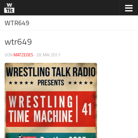
Zum Inhalt springen
WTR649
wtr649
VON
MATZEOES
·
28. MAI 2017