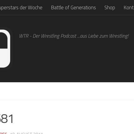
uperstars der Woche
Battle of Generations
Shop
Kont
WTR - Der Wrestling Podcast ...aus Liebe zum Wrestling!
1
681