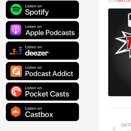
VON
MATZE
[WTR