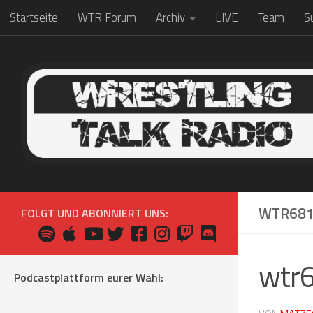
Startseite
WTR Forum
Archiv
LIVE
Team
S
Zum Inhalt springen
WTR68
FOLGT UND ABONNIERT UNS:
wtr
Podcastplattform eurer Wahl: