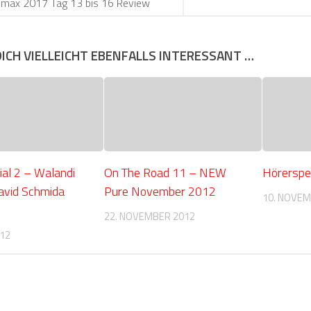
limax 2017 Tag 13 bis 16 Review
DICH VIELLEICHT EBENFALLS INTERESSANT …
al 2 – Walandi
On The Road 11 – NEW
Hörerspe
avid Schmida
Pure November 2012
10. NOVEM
22. NOVEMBER 2012
012