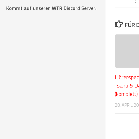
C
Kommt auf unseren WTR Discord Server:
FÜR 
Hörerspeci
Tsanti & D
(komplett)
28. APRIL 2