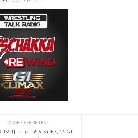
OES
·
10. AUGUST 2017
VORHERIGER BEITRAG
 #681] Tschakka! Rewind: NJPW G1