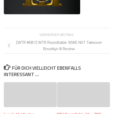
VORHERIGER BEITRAG
[WTR #687] WTR Roundtable: WWE NXT Takeover
Brooklyn III Review
FÜR DICH VIELLEICHT EBENFALLS
INTERESSANT …