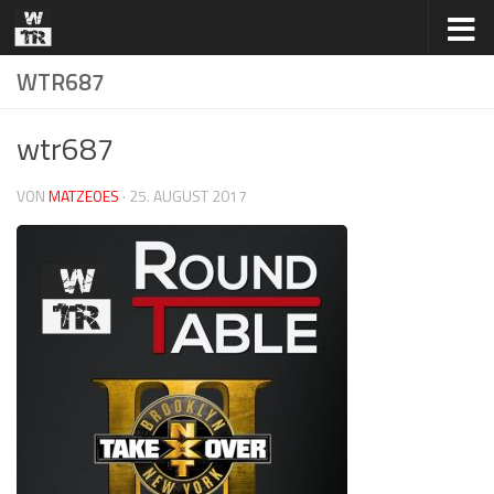
Zum Inhalt springen
WTR687
wtr687
VON
MATZEOES
·
25. AUGUST 2017