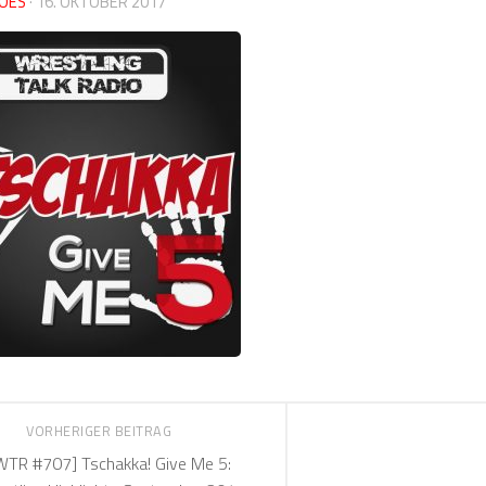
OES
·
16. OKTOBER 2017
VORHERIGER BEITRAG
WTR #707] Tschakka! Give Me 5: