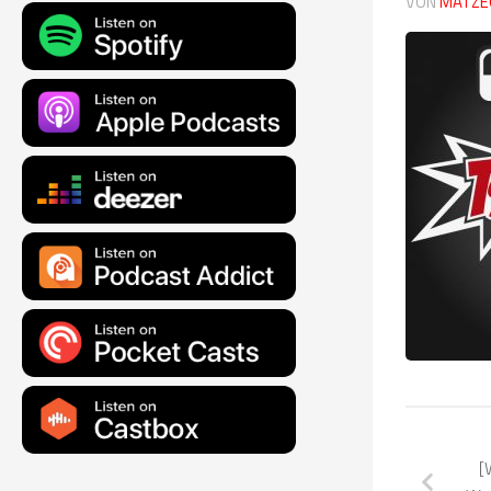
VON
MATZE
[