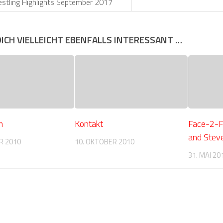
stling Highlights September 2017
DICH VIELLEICHT EBENFALLS INTERESSANT …
m
Kontakt
Face-2-Fa
and Stev
R 2010
10. OKTOBER 2010
31. MAI 20