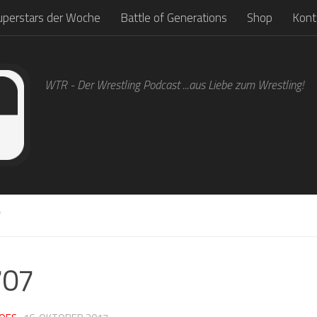
uperstars der Woche
Battle of Generations
Shop
Kont
WTR - Der Wrestling Podcast ...aus Liebe zum Wrestling!
7
707