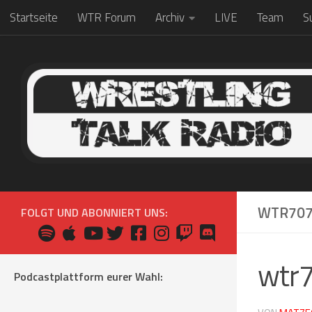
Startseite
WTR Forum
Archiv
LIVE
Team
S
Zum Inhalt springen
WTR70
FOLGT UND ABONNIERT UNS:
wtr
Podcastplattform eurer Wahl: