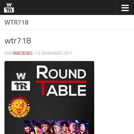
Zum Inhalt springen
WTR718
wtr718
VON
MATZEOES
·
13. NOVEMBER 2017