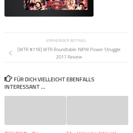
VORHERIGER BEITRAG
[WTR #718] WTR Roundtable: NJPW Power Struggle
2017 Review
FÜR DICH VIELLEICHT EBENFALLS
INTERESSANT …