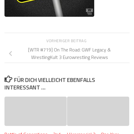
VORHERIGER BEITRAG
[WTR #719] On The Road: GWF Legacy &
WrestlingKult 3 Eurowrestling Reviews
FÜR DICH VIELLEICHT EBENFALLS
INTERESSANT …