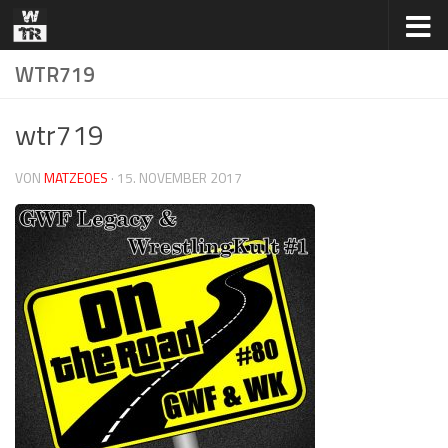
Zum Inhalt springen
WTR719
wtr719
VON
MATZEOES
·
15. NOVEMBER 2017