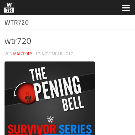
Zum Inhalt springen
WTR720
wtr720
VON
MATZEOES
·
17. NOVEMBER 2017