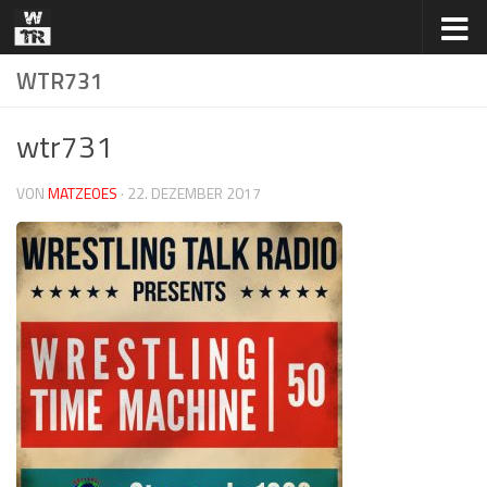
Zum Inhalt springen
WTR731
wtr731
VON
MATZEOES
·
22. DEZEMBER 2017