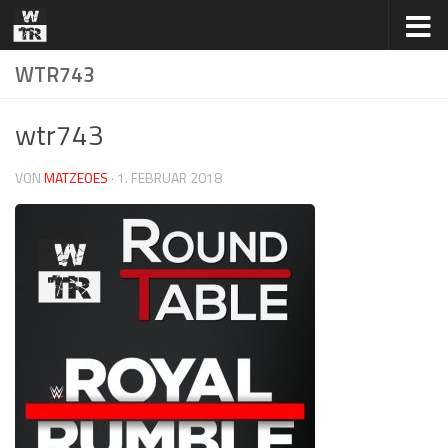
Zum Inhalt springen
WTR743
wtr743
VON
MATZEOES
·
1. FEBRUAR 2018