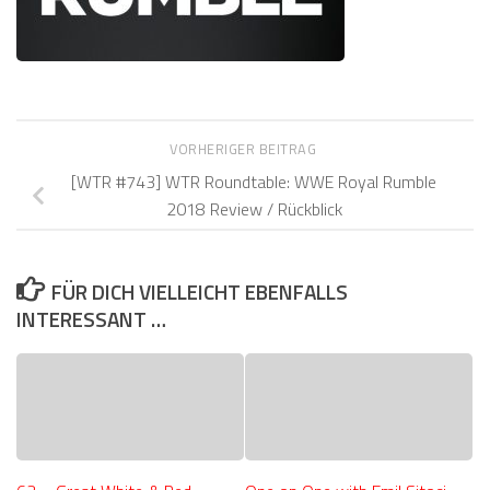
VORHERIGER BEITRAG
[WTR #743] WTR Roundtable: WWE Royal Rumble
2018 Review / Rückblick
FÜR DICH VIELLEICHT EBENFALLS
INTERESSANT …