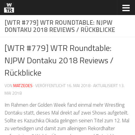
Zum Inhalt springen
[WTR #779] WTR ROUNDTABLE: NJPW
DONTAKU 2018 REVIEWS / RÜCKBLICKE
[WTR #779] WTR Roundtable:
NJPW Dontaku 2018 Reviews /
Rückblicke
VON
MATZEOES
· VERÖFFENTLICHT
16. MAI 2018
· AKTUALISIERT
13.
MAI 2018
Im Rahmen der Golden Week fand einmal mehr Wrestling
Dontaku statt, dieses Mal direkt auf zwei Shows aufgeteilt.
Sollte es Kazuchika Okada gelingen seinen Titel zum 12. Mal
zu verteidigen und damit zum alleinigen Rekordhalter