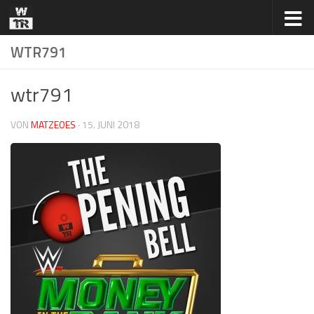
Zum Inhalt springen
WTR791
wtr791
VON
MATZEOES
·
15. JUNI 2018