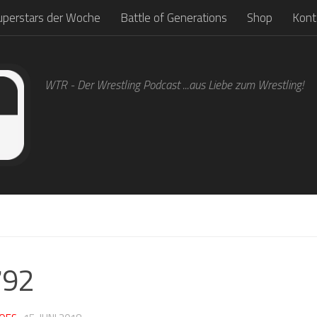
uperstars der Woche
Battle of Generations
Shop
Kont
WTR - Der Wrestling Podcast ...aus Liebe zum Wrestling!
2
792