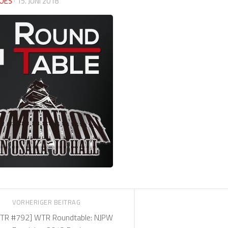
OES
·
15. JUNI 2018
VORHERIGER BEITRAG
TR #792] WTR Roundtable: NJPW