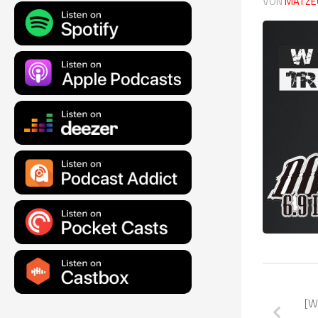
VON
MATZE
[W