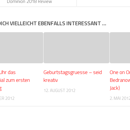
Dominion 2018 Review
DICH VIELLEICHT EBENFALLS INTERESSANT …
 Uhr das
Geburtstagsgruesse – seid
One on O
ial zum ersten
kreativ
Bedranow
g
Jack)
12. AUGUST 2012
ER 2012
2. MAI 201