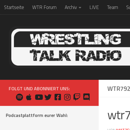
Startseite
WTR Forum
Archiv
LIVE
Team
S
Zum Inhalt springen
WTR79
FOLGT UND ABONNIERT UNS:
wtr
Podcastplattform eurer Wahl: