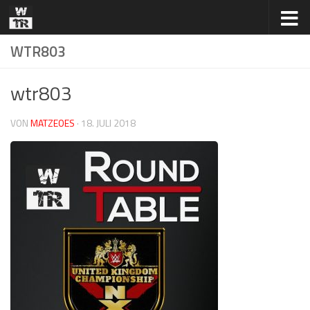
Zum Inhalt springen
WTR803
wtr803
VON
MATZEOES
·
18. JULI 2018