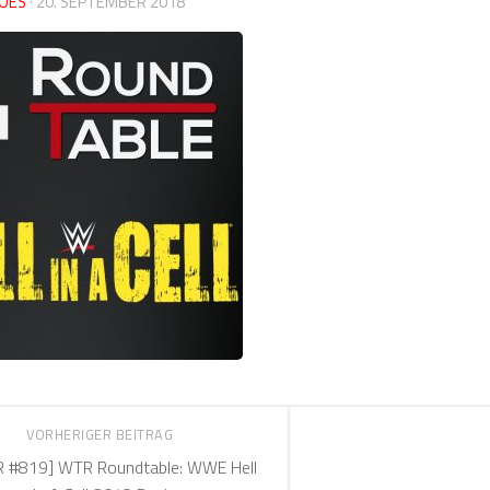
OES
·
20. SEPTEMBER 2018
VORHERIGER BEITRAG
 #819] WTR Roundtable: WWE Hell