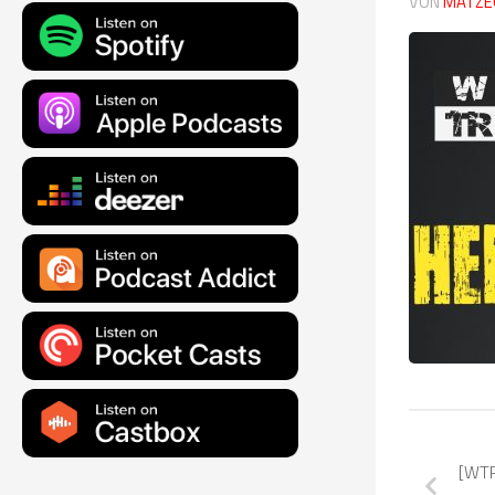
VON
MATZE
[WTR