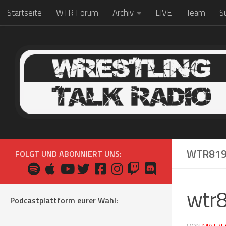
Startseite
WTR Forum
Archiv
LIVE
Team
S
Zum Inhalt springen
WTR81
FOLGT UND ABONNIERT UNS:
wtr
Podcastplattform eurer Wahl: