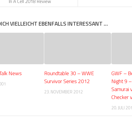
In A Cell 2018 Review
DICH VIELLEICHT EBENFALLS INTERESSANT …
 Talk News
Roundtable 30 – WWE
GWF – Be
Survivor Series 2012
Night 9 –
001
Samurai 
23. NOVEMBER 2012
Checker v
20. JULI 20