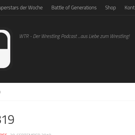
uperstars der Woche
Battle of Generations
Shop
Kont
WTR - Der Wrestling Podcast ...aus Liebe zum Wrestling!
9
819