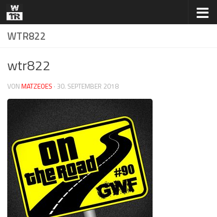
Zum Inhalt springen
WTR822
wtr822
VON
MATZEOES
·
30. SEPTEMBER 2018